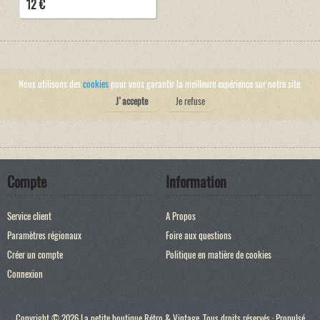
12 €
Nous utilisons des
cookies
pour vous garantir la meilleure expérience sur notre site.
J'accepte
Je refuse
Compte
Information
Service client
A Propos
Paramètres régionaux
Foire aux questions
Créer un compte
Politique en matière de cookies
Connexion
Copyright © 2026 La petite boutique Rétro & Vintage. Tous droits réservés · Propulsé