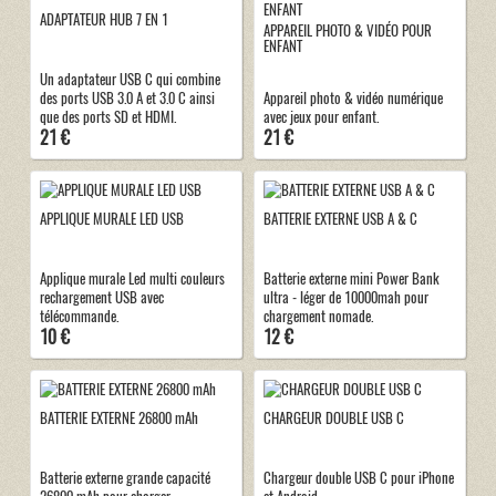
ADAPTATEUR HUB 7 EN 1
APPAREIL PHOTO & VIDÉO POUR
ENFANT
Un adaptateur USB C qui combine
des ports USB 3.0 A et 3.0 C ainsi
Appareil photo & vidéo numérique
que des ports SD et HDMI.
avec jeux pour enfant.
21 €
21 €
APPLIQUE MURALE LED USB
BATTERIE EXTERNE USB A & C
Applique murale Led multi couleurs
Batterie externe mini Power Bank
rechargement USB avec
ultra - léger de 10000mah pour
télécommande.
chargement nomade.
10 €
12 €
BATTERIE EXTERNE 26800 mAh
CHARGEUR DOUBLE USB C
Batterie externe grande capacité
Chargeur double USB C pour iPhone