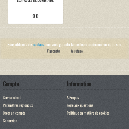
LES FABLES DE LAFONTAINE
9 €
Nous utilisons des
cookies
pour vous garantir la meilleure expérience sur notre site.
J'accepte
Je refuse
Compte
Information
Service client
A Propos
Paramètres régionaux
Foire aux questions
Créer un compte
Politique en matière de cookies
Connexion