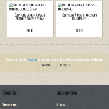
TÉLÉPHONE SÉNIOR À CLAPET
TÉLÉPHONE À CLAPET GROSSES
ARTFONE DOUBLE ÉCRAN
TOUCHES 4G
30 €
60 €
Nous utilisons des
cookies
pour vous garantir la meilleure expérience sur notre site.
J'accepte
Je refuse
Compte
Information
Service client
A Propos