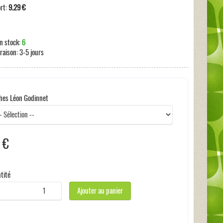
ort:
9.29 €
n stock:
6
vraison:
3-5 jours
ches Léon Godinnet
 €
s incluses:
0 €
tité
Ajouter au panier