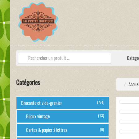
Catégo
Catégories
Accuei
Brocante et vide-grenier
(774)
Bijoux vintage
(13)
Cartes & papier à lettres
(6)