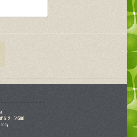
ue
BP.612 - 54500
Nancy