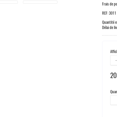
Frais de p
REF:
3011
Quantité e
Délai de li
Affi
20
Taxe
Quan