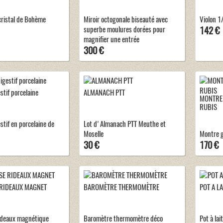
cristal de Bohème
Miroir octogonale biseauté avec
Violon 1
superbe moulures dorées pour
142 €
magnifier une entrée
300 €
stif porcelaine
ALMANACH PTT
MONTRE 
RUBIS
stif en porcelaine de
Lot d'Almanach PTT Meuthe et
Moselle
Montre g
30 €
170 €
RIDEAUX MAGNET
BAROMÈTRE THERMOMÈTRE
POT A L
ideaux magnétique
Baromètre thermomètre déco
Pot à lai