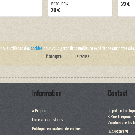
laiton, bois
22 €
20 €
Nous utilisons des
cookies
pour vous garantir la meilleure expérience sur notre site.
J'accepte
Je refuse
Information
Contact
A Propos
La petite boutiq
8 Rue Jacquard 
Foire aux questions
Vandoeuvre les 
Politique en matière de cookies
0749836179