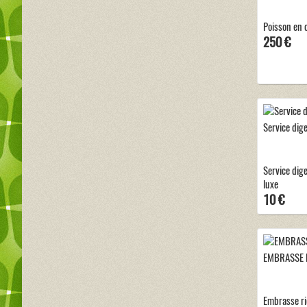
Poisson en 
250 €
Service dige
Service dige
luxe
10 €
EMBRASSE 
Embrasse r