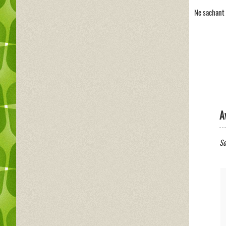
Ne sachant 
A
So