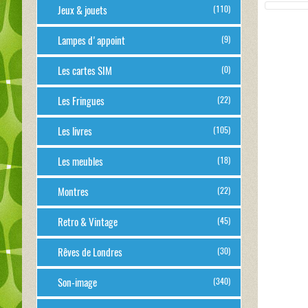
Jeux & jouets
(110)
Lampes d'appoint
(9)
Les cartes SIM
(0)
Les Fringues
(22)
Les livres
(105)
Les meubles
(18)
Montres
(22)
Retro & Vintage
(45)
Rêves de Londres
(30)
Son-image
(340)