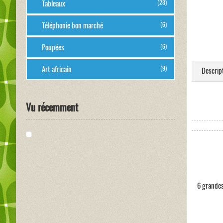
Tableaux
(28)
Téléphonie bon marché
(6)
Poupées
(6)
Art africain
(9)
Descrip
Vu récemment
6 grandes