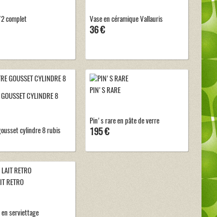
/2 complet
Vase en céramique Vallauris
36 €
PIN'S RARE
GOUSSET CYLINDRE 8
Pin's rare en pâte de verre
ousset cylindre 8 rubis
195 €
AIT RETRO
t en serviettage