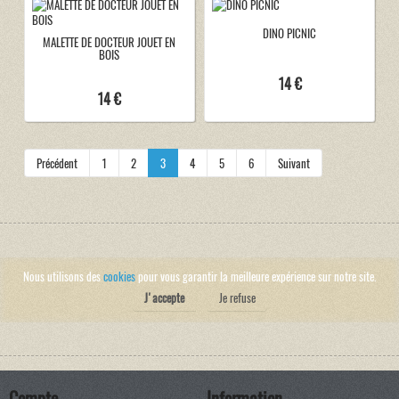
DINO PICNIC
MALETTE DE DOCTEUR JOUET EN
BOIS
14 €
14 €
Précédent
1
2
3
4
5
6
Suivant
Nous utilisons des
cookies
pour vous garantir la meilleure expérience sur notre site.
J'accepte
Je refuse