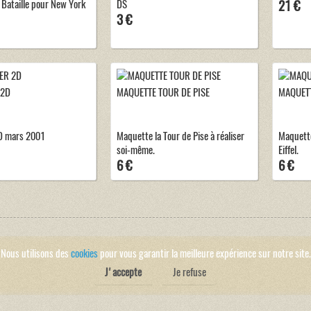
Bataille pour New York
DS
21 €
3 €
 2D
MAQUETTE TOUR DE PISE
MAQUETT
D mars 2001
Maquette la Tour de Pise à réaliser
Maquette
soi-même.
Eiffel.
6 €
6 €
Nous utilisons des
cookies
pour vous garantir la meilleure expérience sur notre site.
J'accepte
Je refuse