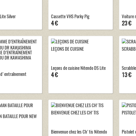
ite Silver
Cassette VHS Porky Pig
Voiture r
4 €
23 €
LEÇONS DE CUISINE
SCRABBL
 D’ENTRAÎNEMENT
DU DR KAWASHIMA
Leçons de cuisine Nitendo DS Lite
Scrabble
d'entraînement
4 €
13 €
BIENVENUE CHEZ LES CH'TIS
PISTOLE
N BATAILLE POUR NEW
Bienvenue chez les Ch'tis Nitendo
Pistolet