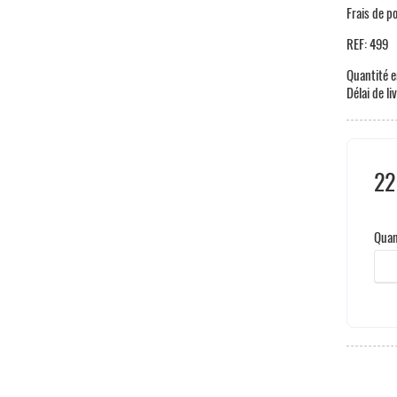
Frais de p
REF:
499
Quantité e
Délai de li
22
Hors
Quan