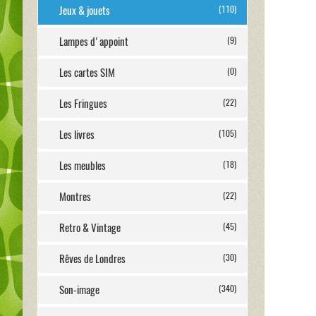
Jeux & jouets
(110)
Lampes d'appoint
(9)
Les cartes SIM
(0)
Les Fringues
(22)
Les livres
(105)
Les meubles
(18)
Montres
(22)
Retro & Vintage
(45)
Rêves de Londres
(30)
Son-image
(340)