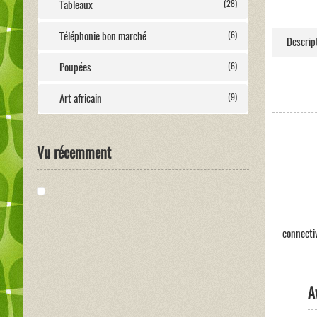
Tableaux
(28)
Téléphonie bon marché
(6)
Descrip
Poupées
(6)
Art africain
(9)
Vu récemment
connectiv
A