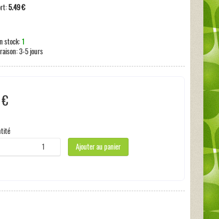
ort:
5.49 €
n stock:
1
vraison:
3-5 jours
 €
 taxe
tité
Ajouter au panier