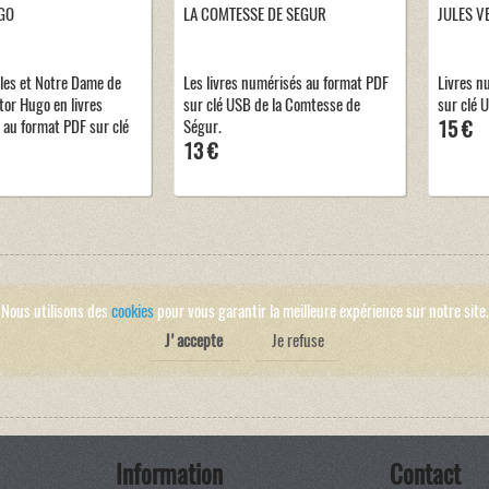
GO
LA COMTESSE DE SEGUR
JULES V
les et Notre Dame de
Les livres numérisés au format PDF
Livres n
tor Hugo en livres
sur clé USB de la Comtesse de
sur clé 
au format PDF sur clé
Ségur.
15 €
13 €
Nous utilisons des
cookies
pour vous garantir la meilleure expérience sur notre site.
J'accepte
Je refuse
Information
Contact