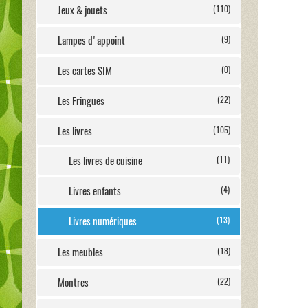
Jeux & jouets
(110)
Lampes d'appoint
(9)
Les cartes SIM
(0)
Les Fringues
(22)
Les livres
(105)
Les livres de cuisine
(11)
Livres enfants
(4)
Livres numériques
(13)
Les meubles
(18)
Montres
(22)