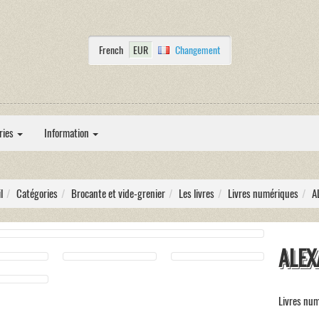
French
EUR
Changement
ries
Information
l
Catégories
Brocante et vide-grenier
Les livres
Livres numériques
A
ALE
Livres nu