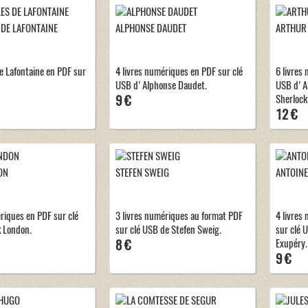
 DE LAFONTAINE
ALPHONSE DAUDET
ARTHUR
de Lafontaine en PDF sur
4 livres numériques en PDF sur clé
6 livres
USB d'Alphonse Daudet.
USB d'Ar
9 €
Sherlock
12 €
ON
STEFEN SWEIG
ANTOINE
riques en PDF sur clé
3 livres numériques au format PDF
4 livres
 London.
sur clé USB de Stefen Sweig.
sur clé 
8 €
Exupéry.
9 €