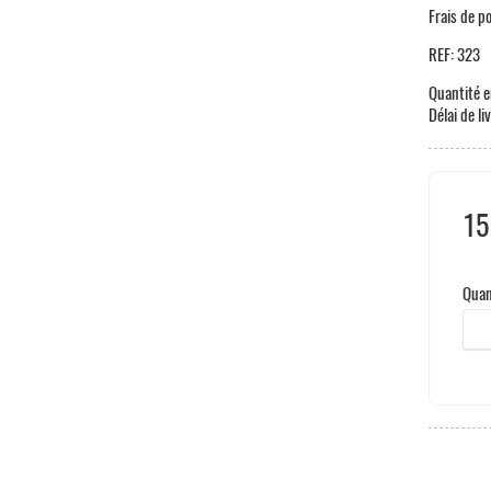
Frais de p
REF:
323
Quantité e
Délai de li
15
Hors
Quan