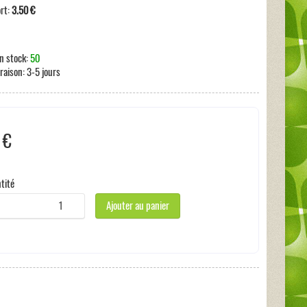
ort:
3.50 €
n stock:
50
vraison:
3-5 jours
 €
 taxe
tité
Ajouter au panier