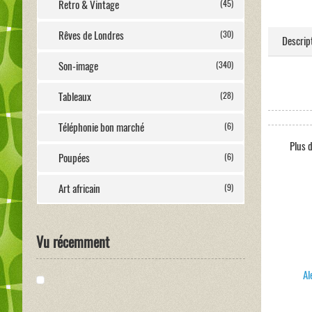
Retro & Vintage
(45)
Rêves de Londres
(30)
Descrip
Son-image
(340)
Tableaux
(28)
Téléphonie bon marché
(6)
Plus d
Poupées
(6)
Art africain
(9)
Vu récemment
Al