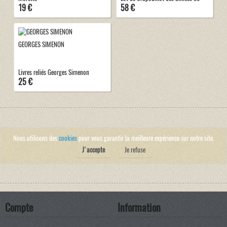
19 €
58 €
GEORGES SIMENON
Livres reliés Georges Simenon
25 €
Nous utilisons des
cookies
pour vous garantir la meilleure expérience sur notre site.
J'accepte
Je refuse
Compte
Information