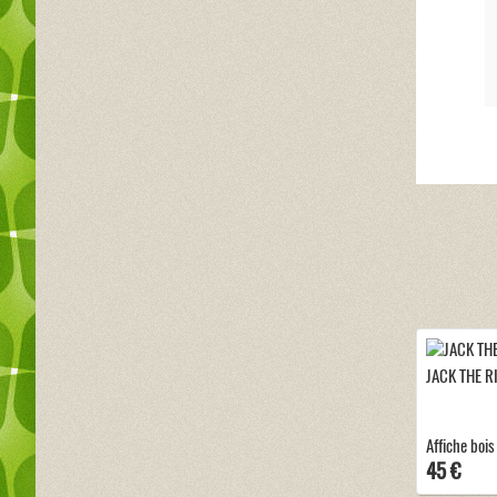
JACK THE R
Affiche bois
45 €