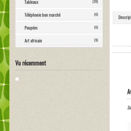
Tableaux
(28)
Téléphonie bon marché
(6)
Descrip
Poupées
(6)
Art africain
(9)
Vu récemment
A
So