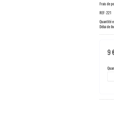
Frais de p
REF:
221
Quantité e
Délai de li
9 
Hors
Quan