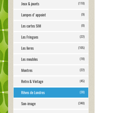
Jeux & jouets
(110)
Lampes d'appoint
(9)
Les cartes SIM
(0)
Les Fringues
(22)
Les livres
(105)
Les meubles
(18)
Montres
(22)
Retro & Vintage
(45)
Rêves de Londres
(30)
Son-image
(340)