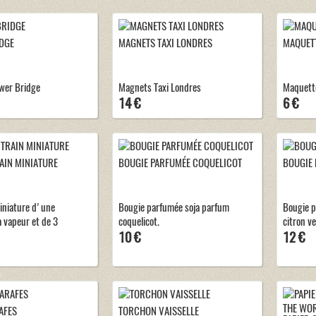
DGE
MAGNETS TAXI LONDRES
MAQUETT
wer Bridge
Magnets Taxi Londres
Maquette
14 €
6 €
AIN MINIATURE
BOUGIE PARFUMÉE COQUELICOT
BOUGIE 
iniature d'une
Bougie parfumée soja parfum
Bougie p
à vapeur et de 3
coquelicot.
citron ve
10 €
12 €
AFES
TORCHON VAISSELLE