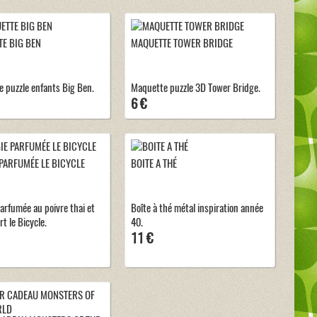
E BIG BEN
MAQUETTE TOWER BRIDGE
 puzzle enfants Big Ben.
Maquette puzzle 3D Tower Bridge.
6 €
PARFUMÉE LE BICYCLE
BOITE A THÉ
arfumée au poivre thai et
Boîte à thé métal inspiration année
rt le Bicycle.
40.
11 €