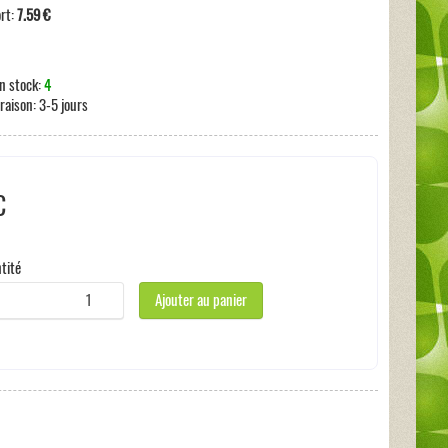
ort:
7.59 €
n stock:
4
vraison:
3-5 jours
€
 taxe
tité
Ajouter au panier