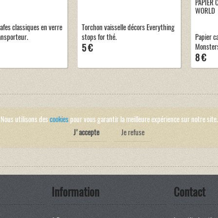
PAPIER 
WORLD
afes classiques en verre
Torchon vaisselle décors Everything
ansporteur.
stops for thé.
Papier c
5 €
Monsters
8 €
Nous utilisons des
cookies
pour vous garantir la meilleure expérience sur notre site.
J'accepte
Je refuse
Information
Contact