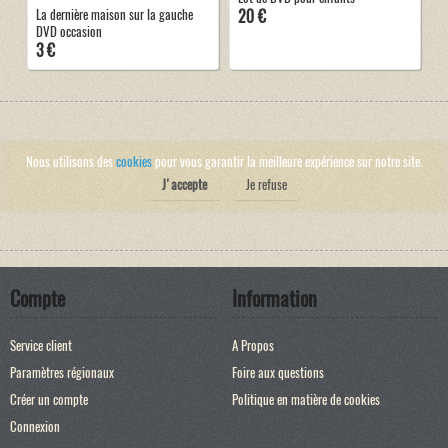
20 €
La dernière maison sur la gauche
DVD occasion
3 €
Nous utilisons des
cookies
pour vous garantir la meilleure expérience sur notre site.
J'accepte
Je refuse
Compte
Information
Service client
A Propos
Paramètres régionaux
Foire aux questions
Créer un compte
Politique en matière de cookies
Connexion